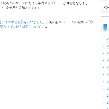
り、下記各々のケースにおける年内アップロードが可能となりまし
点で、次年度が追加されます）
検
は以下の機能改善を行いました。
」前の記事へ 次の記事へ「
消
索:
引き上げに伴う対応について
」→
2
2
2
2
2
2
2
2
2
2