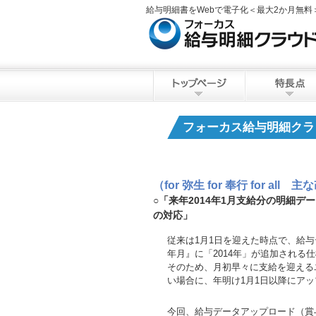
給与明細書をWebで電子化＜最大2か月無
フォーカス給与明細クラ
（for 弥生 for 奉行 for all
○「来年2014年1月支給分の明細デ
の対応」
従来は1月1日を迎えた時点で、給
年月』に「2014年」が追加される
そのため、月初早々に支給を迎える
い場合に、年明け1月1日以降にア
今回、給与データアップロード（賞