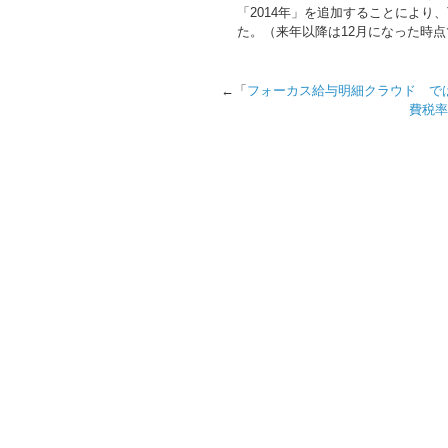
「2014年」を追加することによ
た。（来年以降は12月になった時
←「
フォーカス給与明細クラウド で
費税率