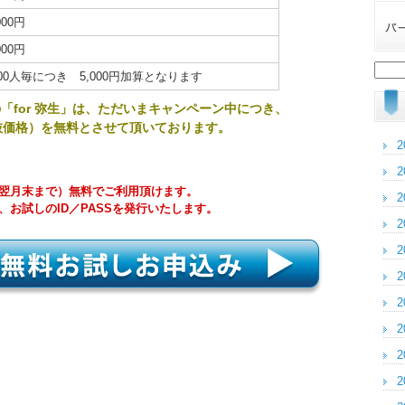
000円
000円
検
00人毎につき 5,000円加算となります
索:
「for 弥生」は、ただいまキャンペーン中につき、
税抜価格）を無料とさせて頂いております。
2
2
ら翌月末まで）無料でご利用頂けます。
2
、お試しのID／PASSを発行いたします。
2
2
2
2
2
2
2