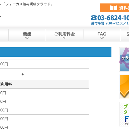
料＞「フォーカス給与明細クラウド」
000円
＋
額利用料
00円
00円
000円
000円
000円