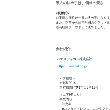
導入の決め手は、価格の安さ
<長坂氏>
お手頃な価格が一番の決め手になりま
また、以前から給与明細のクラウド化
給与明細クラウド」に決めました。
会社紹介
パナメディカル株式会社
https://panamd.co.jp/
＜所在地＞
〒105-0014
東京都港区芝1丁目5番11号
（以下HPより）
事業内容
卸売業
■コンタクトレンズ、コンタクト