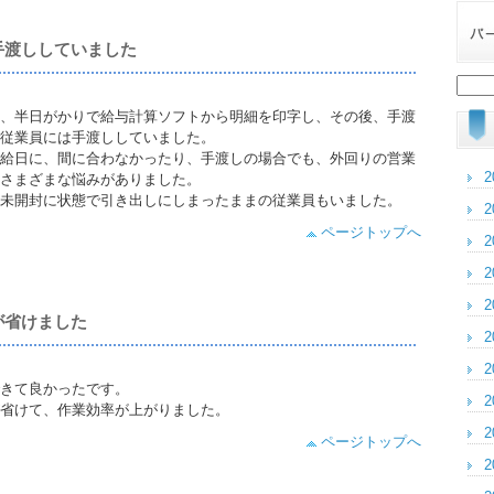
手渡ししていました
検
索:
、半日がかりで給与計算ソフトから明細を印字し、その後、手渡
従業員には手渡ししていました。
給日に、間に合わなかったり、手渡しの場合でも、外回りの営業
2
さまざまな悩みがありました。
未開封に状態で引き出しにしまったままの従業員もいました。
2
ページトップへ
2
2
2
が省けました
2
2
きて良かったです。
2
省けて、作業効率が上がりました。
2
ページトップへ
2