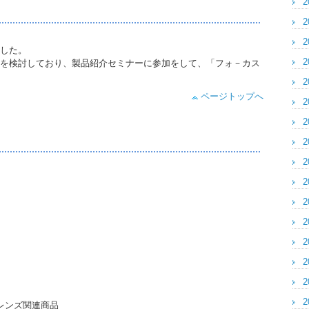
2
2
2
した。
2
を検討しており、製品紹介セミナーに参加をして、「フォ－カス
2
ページトップへ
2
2
2
2
2
2
2
2
2
2
2
レンズ関連商品